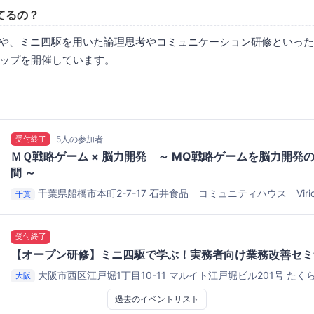
てるの？
や、ミニ四駆を用いた論理思考やコミュニケーション研修といっ
ップを開催しています。
受付終了
5人の参加者
ＭＱ戦略ゲーム × 脳力開発 ～ MQ戦略ゲームを脳力開発
間 ～
千葉県船橋市本町2-7-17
石井食品 コミュニティハウス Viri
千葉
受付終了
【オープン研修】ミニ四駆で学ぶ！実務者向け業務改善セミ
大阪市西区江戸堀1丁目10-11 マルイト江戸堀ビル201号
たく
大阪
過去のイベントリスト