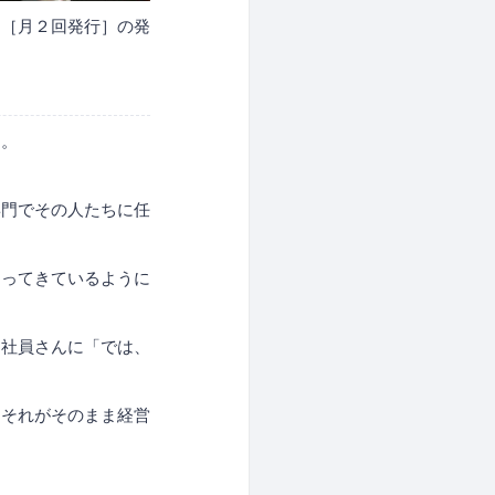
ン［月２回発行］の発
す。
専門でその人たちに任
なってきているように
な社員さんに「では、
はそれがそのまま経営