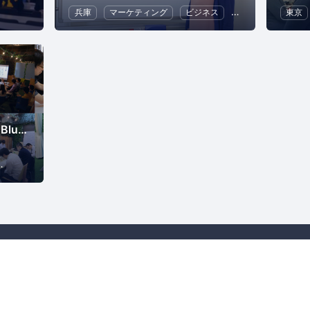
フリーランス
ビジネス
兵庫
マーケティング
ECマーケティング
ビジネス
キャリア
東京
コミ
コワーキングスペースBlue+(ブルータス)主催イベント
エクササイズ
ゲーム
異業種交流
プ
利用規約
プライバシーポリシー
著作権侵害の報告について
特定
Powered by
Doorkeeper