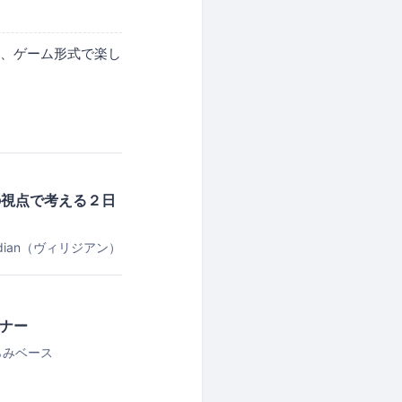
た、ゲーム形式で楽し
の視点で考える２日
dian（ヴィリジアン）
ナー
らみベース