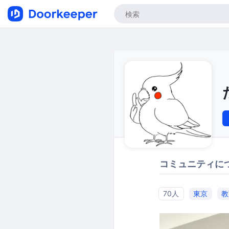
コミュニティに
70人
東京
教